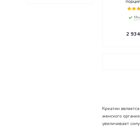
порций
Мн
2 934
Креатин является
женского организ
увеличивает силу