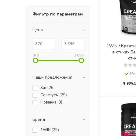
Фильтр по параметрам
Цена
1WIN / Креати
в стиках Без вкуса, 20
870
3 696
сти
Мн
Наши предложения
3 694
Хит (
26
)
Советуем (
29
)
Новинка (
3
)
Бренд
1WIN (
29
)