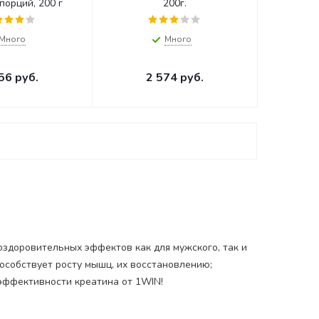
а 40 порций, 200 г
200г.
Много
Много
56
руб.
2 574
руб.
здоровительных эффектов как для мужского, так и
пособствует росту мышц, их восстановлению;
 эффективности креатина от 1WIN!