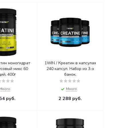
атин моногидрат
1WIN / Креатин в капсулах
совый микс 60
240 капсул. Набор из 3-х
ий, 400г
банок.
Много
Много
54
руб.
2 288
руб.