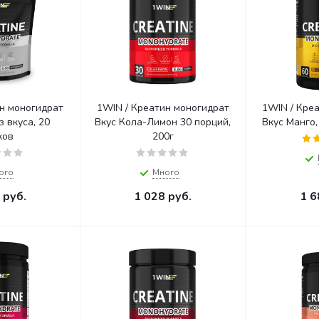
н моногидрат
1WIN / Креатин моногидрат
1WIN / Кре
Вкус Кола-Лимон 30 порций,
Вкус Манго,
ков
200г
ого
Много
руб.
1 028
руб.
1 6