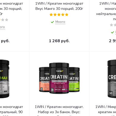
н моногидрат
1WIN / Креатин моногидрат
1WIN / Н
к 30 порций,
Вкус Манго 30 порций, 200г
моног
0г
нейтральны
п
Много
ого
руб.
1 268
руб.
2 9
н моногидрат
1WIN / Креатин моногидрат.
1WIN / Мик
Набор из 3х банок. Вкус:
креатин мо