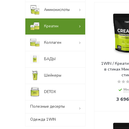
Аминокислоты
Креатин
Коллаген
БАДЫ
1WIN / Креати
в стиках Микс вкусов, 20
сти
Шейкеры
Мн
DETOX
3 696
Полезные десерты
Одежда 1WIN