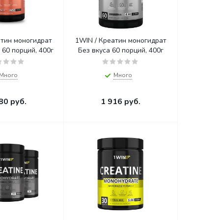
атин моногидрат
1WIN / Креатин моногидрат
Вкус Персик 60 порций, 400г
Без вкуса 60 порций, 400г
Много
Много
80
руб.
1 916
руб.