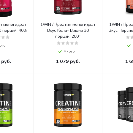
н моногидрат
1WIN / Креатин моногидрат
1WIN / Кре
с Малина 60 порций, 400г
Вкус Кола- Вишня 30
порций, 200г
ого
Много
руб.
1 079
руб.
1 6