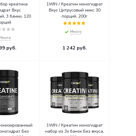
абор креатина
1WIN / Креатин моногидрат
идрат Вкус
Вкус Цитрусовый микс 30
й, 3 банки, 120
порций, 200г
орций
Много
Много
99
руб.
1 242
руб.
ронизированный
1WIN / Креатин моногидрат
ногидрат Без
набор из 3х банок Без вкуса,