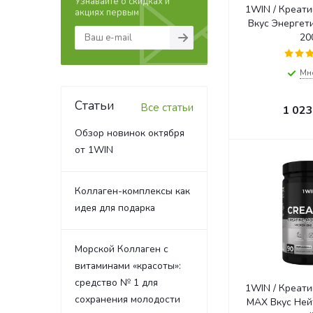
Узнавайте о скидках и
1WIN / Креати
акциях первым
Вкус Энергети
20
Мн
Статьи
Все статьи
1 023
Обзор новинок октября
от 1WIN
Коллаген-комплексы как
идея для подарка
Морской Коллаген с
витаминами «красоты»:
средство № 1 для
1WIN / Креати
сохранения молодости
МАХ Вкус Нейтральный, 90