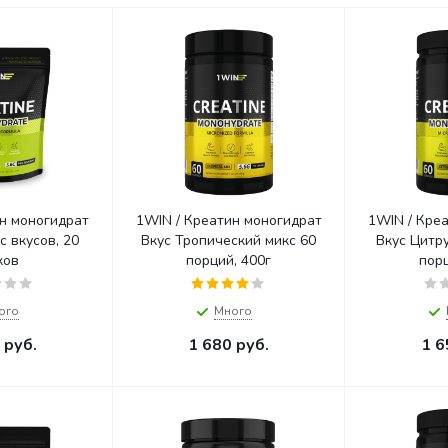
н моногидрат
1WIN / Креатин моногидрат
1WIN / Кре
Вкус Тропический микс 60
Вкус Цитру
ков
порций, 400г
порц
ого
Много
руб.
1 680
руб.
1 6