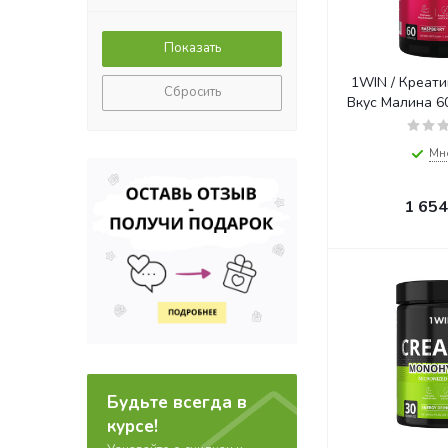
1WIN / Креати
Сбросить
Вку
Мн
1 654
Будьте всегда в
курсе!