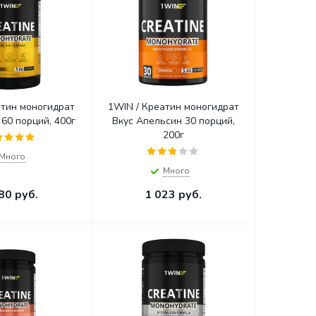
атин моногидрат
1WIN / Креатин моногидрат
 60 порций, 400г
Вкус Апельсин 30 порций,
200г
Много
Много
80
руб.
1 023
руб.