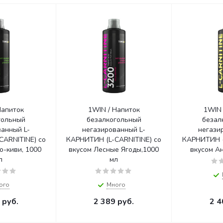
Напиток
1WIN / Напиток
1WIN 
гольный
безалкогольный
безал
анный L-
негазированный L-
негази
CARNITINE) со
КАРНИТИН (L-CARNITINE) со
КАРНИТИН (
о-киви, 1000
вкусом Лесные Ягоды,1000
вкусом Ан
л
мл
ого
Много
руб.
2 389
руб.
2 4