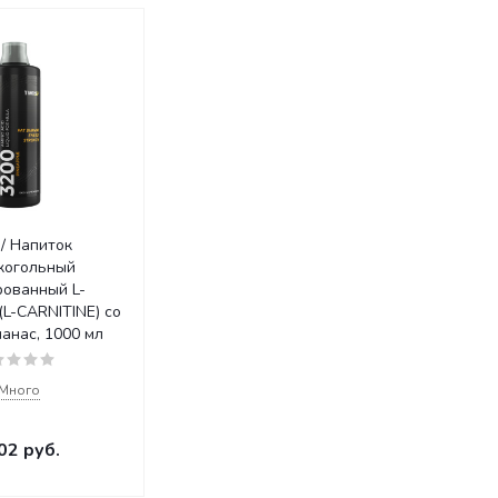
/ Напиток
когольный
рованный L-
L-CARNITINE) со
анас, 1000 мл
Много
02
руб.