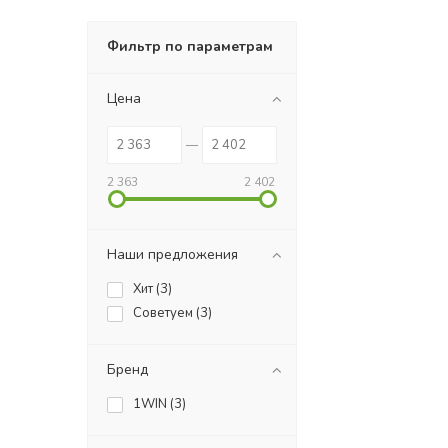
Фильтр по параметрам
Цена
2 363
2 402
Наши предложения
Хит (
3
)
Советуем (
3
)
Бренд
1WIN (
3
)