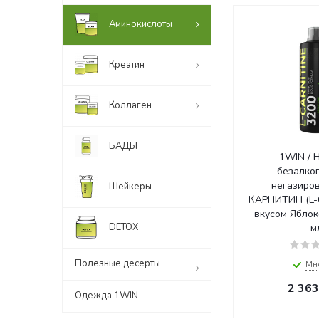
Аминокислоты
Креатин
Коллаген
БАДЫ
1WIN / 
безалко
негазиров
Шейкеры
КАРНИТИН (L-
вкусом Яблок
DETOX
м
Полезные десерты
Мн
2 363
Одежда 1WIN