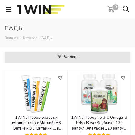
0
БАДЫ
Главная
-
Каталог
-
БАДЫ
Фильтр
1WIN / Набор базовых
1WIN / Набор из 3-х Omega-3
нутрицевтиков: Магний+В6,
kids / Вкус: Клубника 120
Витамин D3, Витамин С, в
капсул, Апельсин 120 капсул,
форме шипучих таблеток.
Малина и травы 60 капсул