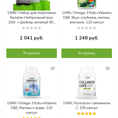
1WIN / Набор для спортсмена.
1WIN / Omega-3 Kids+Vitamins
Креатин Нейтральный вкус
D&E. Вкус: клубника, малина,
200г + Шейкер зелёный 400
апельсин. 120 капсул
мл + подарок ZMA 90 капсул
2 041
руб.
1 248
руб.
В корзину
В корзину
1WIN / Omega-3 Kids+Vitamins
1WIN / Коллаген с витамином
D&E, Малина и травы, 120
С, 155 капсул
капсул