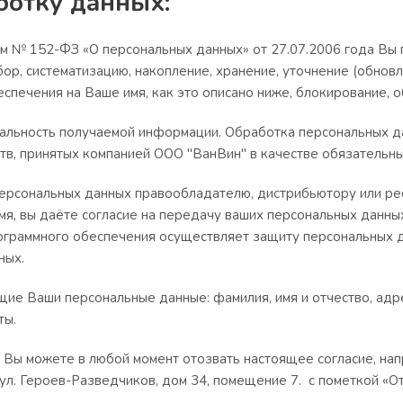
аботку данных:
м № 152-ФЗ «О персональных данных» от 27.07.2006 года Вы 
р, систематизацию, накопление, хранение, уточнение (обновл
спечения на Ваше имя, как это описано ниже, блокирование, 
альность получаемой информации. Обработка персональных д
ств, принятых компанией ООО "ВанВин" в качестве обязательн
ерсональных данных правообладателю, дистрибьютору или ре
мя, вы даёте согласие на передачу ваших персональных данны
ограммного обеспечения осуществляет защиту персональных д
ных.
ие Ваши персональные данные: фамилия, имя и отчество, адр
ты.
. Вы можете в любой момент отозвать настоящее согласие, на
,ул. Героев-Разведчиков, дом 34, помещение 7. с пометкой «О