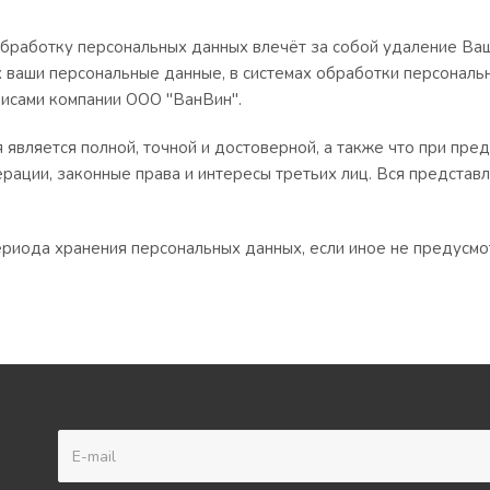
обработку персональных данных влечёт за собой удаление Ваше
х ваши персональные данные, в системах обработки персональ
висами компании ООО "ВанВин".
 является полной, точной и достоверной, а также что при пр
ации, законные права и интересы третьих лиц. Вся представ
ериода хранения персональных данных, если иное не предусм