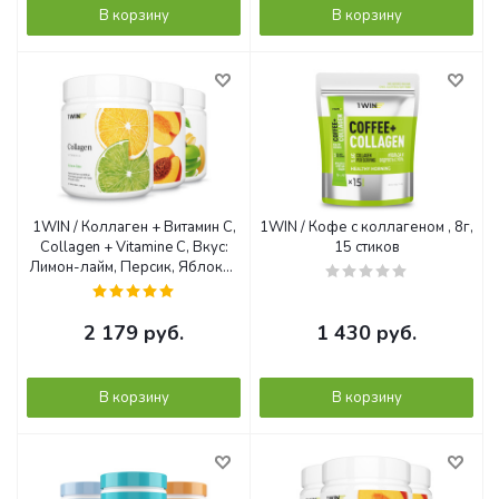
В корзину
В корзину
1WIN / Коллаген + Витамин С,
1WIN / Кофе с коллагеном , 8г,
Collagen + Vitamine C, Вкус:
15 стиков
Лимон-лайм, Персик, Яблоко-
груша, набор из 3-х банок
2 179
руб.
1 430
руб.
В корзину
В корзину