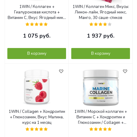
1WIN / Коллаген +
1WIN / Коллаген Микс, Вкусы:
Гиалуроновая кислота +
Лимон-лайм, Ягодный микс,
Витамин С, Вкус: Ягодный микс,
Манго, 30 саше-стиков
курс на 1 месяц
1 075
руб.
1 937
руб.
В корзину
В корзину
1WIN / Collagen + Хондроитин
1WIN / Морской коллаген +
+ Глюкозамин, Вкус: Малина,
Витамин С + Хондроитин и
курс на 1 месяц
Глюкозамин / Collagen +
Vitamine C + Chondroitin +
Glucozamine, Нейтральный