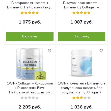
Гиалуроновая кислота +
Гиалуроновая кислота +
Витамин С, Нейтральный вкус,
Витамин С / Collagen, +
180гр
Hyaluronic Acid + Vitamine C,
Нейтральный вкус, 15 порций
1 075
руб.
1 087
руб.
В корзину
В корзину
1WIN / Collagen + Хондроитин
1WIN / Коллаген + Витамин С +
+ Глюкозамин, Вкус:
гиалуроновая кислота, без
Нейтральный, набор из 3-х
подсластителя, 30 порций
банок.
2 205
руб.
1 036
руб.