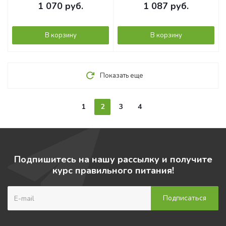
вкус, 15 порций
1 070
руб.
1 087
руб.
В корзину
В корзину
Показать еще
1
2
3
4
Подпишитесь на нашу рассылку и получите
курс правильного питания!