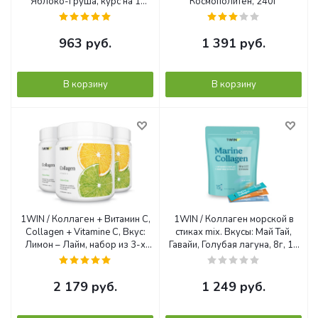
Яблоко-Груша, курс на 1
Космополитен, 240г
месяц
963
руб.
1 391
руб.
В корзину
В корзину
1WIN / Коллаген + Витамин С,
1WIN / Коллаген морской в
Collagen + Vitamine C, Вкус:
стиках mix. Вкусы: Май Тай,
Лимон – Лайм, набор из 3-х
Гавайи, Голубая лагуна, 8г, 15
банок
стиков
2 179
руб.
1 249
руб.