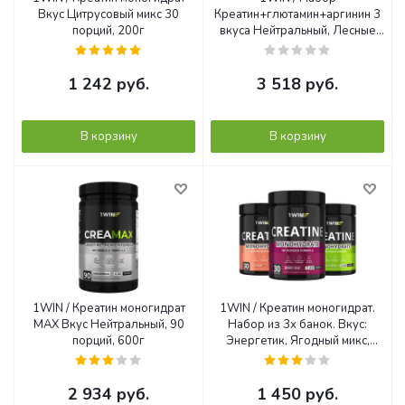
Вкус Цитрусовый микс 30
Креатин+глютамин+аргинин 3
порций, 200г
вкуса Нейтральный, Лесные
ягоды, Ананас, 200г
1 242
руб.
3 518
руб.
В корзину
В корзину
1WIN / Креатин моногидрат
1WIN / Креатин моногидрат.
МАХ Вкус Нейтральный, 90
Набор из 3х банок. Вкус:
порций, 600г
Энергетик, Ягодный микс,
Персик, 200г.
2 934
руб.
1 450
руб.