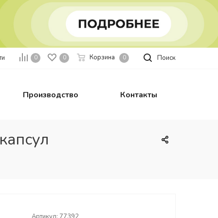
Корзина
ти
Поиск
0
0
0
Производство
Контакты
 капсул
Артикул:
77392