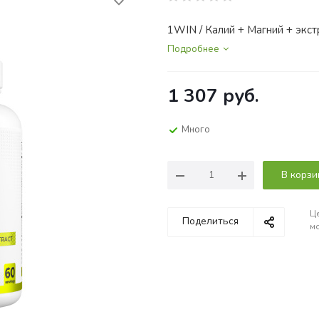
1WIN / Калий + Магний + экс
Подробнее
1 307
руб.
Много
В корзи
Це
Поделиться
мо