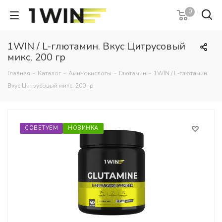
0
1WIN / L-глютамин. Вкус Цитрусовый
микс, 200 гр
Главная
-
Каталог
-
Аминокислоты
-
Глютамин
-
1WIN / L-глютамин.
Вкус Цитрусовый микс, 200 гр
СОВЕТУЕМ
НОВИНКА