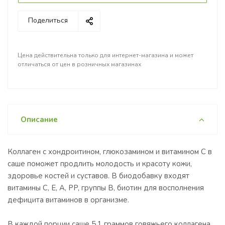
Поделиться
Цена действительна только для интернет-магазина и может
отличаться от цен в розничных магазинах
Описание
Коллаген с хондроитином, глюкозамином и витамином С в
саше поможет продлить молодость и красоту кожи,
здоровье костей и суставов. В биодобавку входят
витамины C, E, A, PP, группы В, биотин для восполнения
дефицита витаминов в организме.
В каждой порции саше 5,1 граммов говяжьего коллагена,