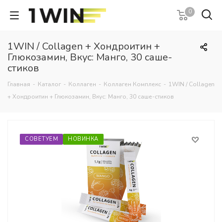
0
1WIN / Collagen + Хондроитин +
Глюкозамин, Вкус: Манго, 30 саше-
стиков
Главная
-
Каталог
-
Коллаген
-
Коллаген Комплекс
-
1WIN / Collagen
+ Хондроитин + Глюкозамин, Вкус: Манго, 30 саше-стиков
СОВЕТУЕМ
НОВИНКА