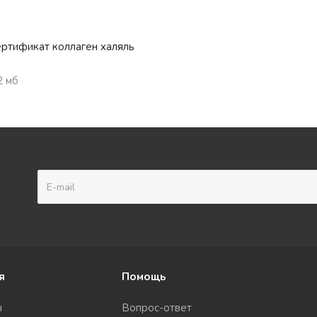
ртификат коллаген халяль
)
2 мб
я
Помощь
ы
Вопрос-ответ