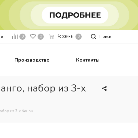
Корзина
ти
Поиск
0
0
0
Производство
Контакты
анго, набор из 3-х
абор из 3-х банок.