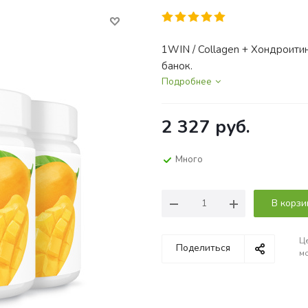
1WIN / Collagen + Хондроитин
банок.
Подробнее
2 327
руб.
Много
В корзи
Це
Поделиться
мо