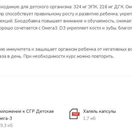
ходимую для детского организма: 324 мг ЭПК, 216 мг ДГК. О
 способствует правильному росту и развитию ребенка, укрепл
кций. Биодобавка повышает внимание и обучаемость, снижает
орошо сочетается с Омега3. D3 укрепляет кости и зубы, благо
нию иммунитета и защищает организм ребенка от негативных
аза в день. При необходимости курс можно повторить.
иложение к СГР Детская
Халяль капсулы
ега-3
1,7 мб
9,3 кб