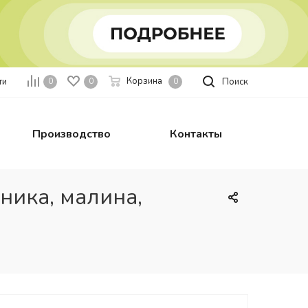
Корзина
ти
Поиск
0
0
0
Производство
Контакты
ника, малина,