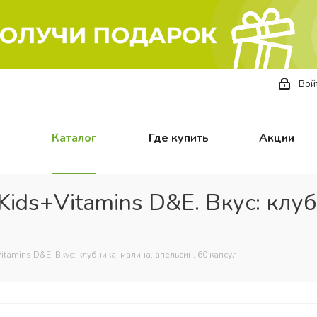
Вой
Каталог
Где купить
Акции
ds+Vitamins D&E. Вкус: клуб
amins D&E. Вкус: клубника, малина, апельсин, 60 капсул