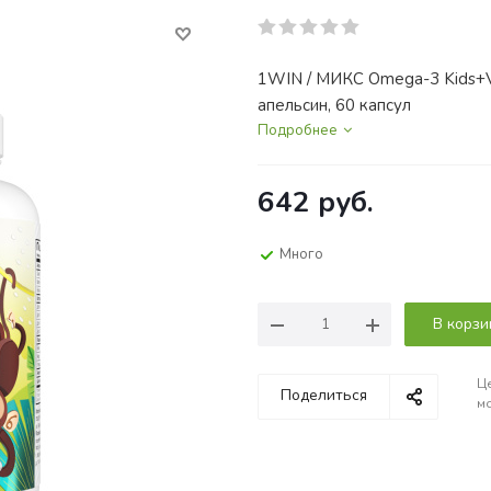
1WIN / МИКС Omega-3 Kids+Vi
апельсин, 60 капсул
Подробнее
642
руб.
Много
В корзи
Це
Поделиться
мо