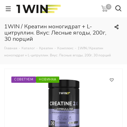
0
1WIN / Креатин моногидрат + L-
цитруллин. Вкус: Лесные ягоды, 200г,
30 порций
Главная
-
Каталог
-
Креатин
-
Комплекс
-
1WIN / Креатин
моногидрат + L-цитруллин. Вкус: Лесные ягоды, 200г, 30 порций
СОВЕТУЕМ
НОВИНКА