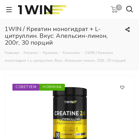
0
1WIN / Креатин моногидрат + L-
цитруллин. Вкус: Апельсин-лимон,
200г, 30 порций
Главная
-
Каталог
-
Креатин
-
Комплекс
-
1WIN / Креатин
моногидрат + L-цитруллин. Вкус: Апельсин-лимон, 200г, 30 порций
СОВЕТУЕМ
НОВИНКА